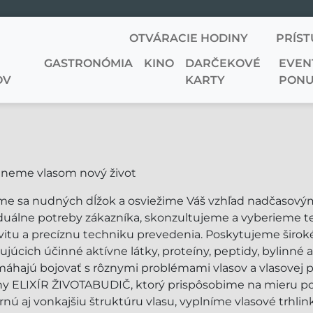
OTVÁRACIE HODINY
PRÍST
GASTRONÓMIA
KINO
DARČEKOVÉ
EVEN
OV
KARTY
PONU
neme vlasom nový život
me sa nudných dĺžok a osviežime Váš vzhľad nadčaso
iduálne potreby zákazníka, skonzultujeme a vyberieme t
ivitu a precíznu techniku prevedenia. Poskytujeme širo
júcich účinné aktívne látky, proteíny, peptidy, bylinné a
áhajú bojovať s rôznymi problémami vlasov a vlasovej
ny ELIXÍR ŽIVOTABUDIČ, ktorý prispôsobime na mieru p
rnú aj vonkajšiu štruktúru vlasu, vyplníme vlasové trhl