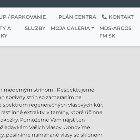
UP / PARKOVANIE
PLÁN CENTRA
KONTAKT
TY A
SLUŽBY
MOJA GALÉRIA
MDS-ARCOS
KY
FM SK
vým moderným strihom ! Rešpektujeme
en správny strih so zameraním na
ké spektrum regeneračných vlasových kúr,
 rastlinné extrakty, vitamíny, ktoré účinne
 pokožky. Pomôžeme Vám nájsť ten
ožiadavkám Vašich vlasov. Obnovíme
inky, posilníme namáhané vlasy so sklonom