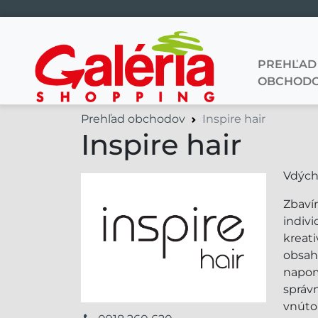
PREHĽAD
Hlavná navigácia
OBCHOD
Prehľad obchodov
Inspire hair
Inspire hair
Vdých
Zbaví
indiv
kreat
obsahu
napom
správ
vnúto