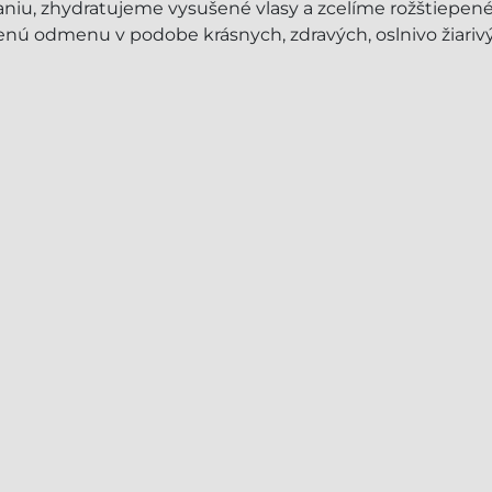
niu, zhydratujeme vysušené vlasy a zcelíme rožštiepené 
enú odmenu v podobe krásnych, zdravých, oslnivo žiariv