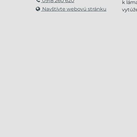
0918 260 620
k láma
Navštívte webovú stránku
vytúž